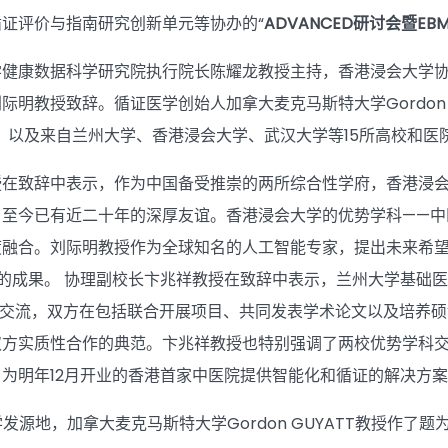
证评价与指南研究创新单元等协办的“
ADVANCED研讨会暨EB
学健康数据科学研究院执行院长陈耀龙教授主持，香港浸会大学
际明教授致辞。循证医学创始人加拿大麦克马斯特大学Gordon
U教授，以及来自兰州大学、香港浸会大学、武汉大学等15所高校和
在致辞中表示，作为中国备受推崇的两所综合性学府，香港浸会
，至今已有近二十年的深厚友谊。香港浸会大学的优势学科——中
度融合。刘际明教授作为全球知名的人工智能专家，提出未来希
的成果。 协理副校长卞兆祥教授在致辞中表示，兰州大学基础医
开了交流，双方在包括联合开展项目、共同发表学术论文以及培养硕博
方实质性合作的典范。卞兆祥教授也特别强调了两校优势学科交叉
为明年12月开业的香港首家中医院提供智能化和循证的解决方
发源地，加拿大麦克马斯特大学Gordon GUYATT教授作了题为《Evidence